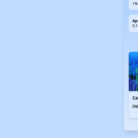
1%
Ap
0.1
Ca
Jo