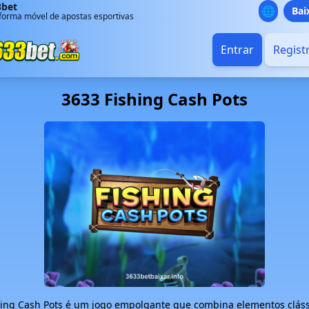
3bet
🌐
Bai
forma móvel de apostas esportivas
Entrar
Regist
3633 Fishing Cash Pots
hing Cash Pots é um jogo empolgante que combina elementos cláss