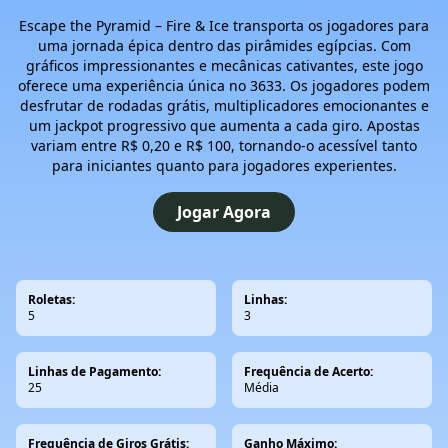
Escape the Pyramid – Fire & Ice transporta os jogadores para
uma jornada épica dentro das pirâmides egípcias. Com
gráficos impressionantes e mecânicas cativantes, este jogo
oferece uma experiência única no 3633. Os jogadores podem
desfrutar de rodadas grátis, multiplicadores emocionantes e
um jackpot progressivo que aumenta a cada giro. Apostas
variam entre R$ 0,20 e R$ 100, tornando-o acessível tanto
para iniciantes quanto para jogadores experientes.
Jogar Agora
Roletas:
Linhas:
5
3
Linhas de Pagamento:
Frequência de Acerto:
25
Média
Frequência de Giros Grátis:
Ganho Máximo: