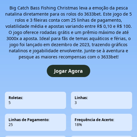
Big Catch Bass Fishing Christmas leva a emoção da pesca
natalina diretamente para os rolos do 3633bet. Este jogo de 5
rolos e 3 fileiras conta com 25 linhas de pagamento,
volatilidade média e apostas variando entre R$ 0,10 e R$ 100.
O jogo oferece rodadas grátis e um prêmio máximo de até
3000x a aposta. Ideal para fãs de temas aquáticos e férias, o
jogo foi lançado em dezembro de 2023, trazendo gráficos
natalinos e jogabilidade envolvente. Junte-se à aventura e
pesque as maiores recompensas com o 3633bet!
Jogar Agora
Roletas:
Linhas:
5
3
Linhas de Pagamento:
Frequência de Acerto:
25
18%