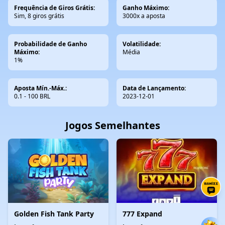
Frequência de Giros Grátis:
Ganho Máximo:
Sim, 8 giros grátis
3000x a aposta
Probabilidade de Ganho
Volatilidade:
Máximo:
Média
1%
Aposta Mín.-Máx.:
Data de Lançamento:
0.1 - 100 BRL
2023-12-01
Jogos Semelhantes
Golden Fish Tank Party
777 Expand