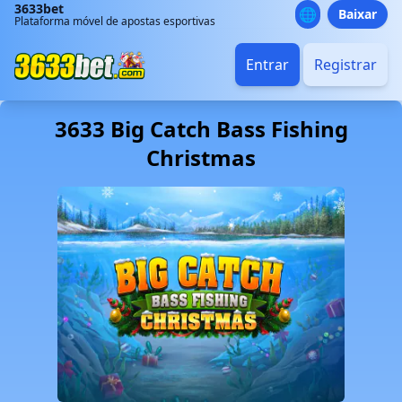
3633bet
🌐
Baixar
Plataforma móvel de apostas esportivas
Entrar
Registrar
3633 Big Catch Bass Fishing
Christmas